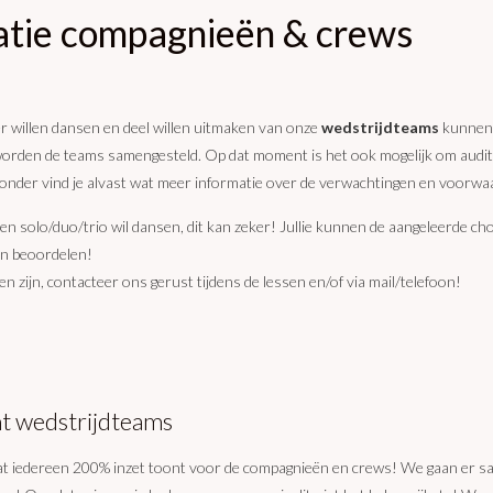
atie compagnieën & crews
er willen dansen en deel willen uitmaken van onze
wedstrijdteams
kunnen e
orden de teams samengesteld. Op dat moment is het ook mogelijk om audit
eronder vind je alvast wat meer informatie over de verwachtingen en voorw
en solo/duo/trio wil dansen, dit kan zeker! Jullie kunnen de aangeleerde chor
n beoordelen!
en zijn, contacteer ons gerust tijdens de lessen en/of via mail/telefoon!
 wedstrijdteams
 iedereen 200% inzet toont voor de compagnieën en crews! We gaan er sa