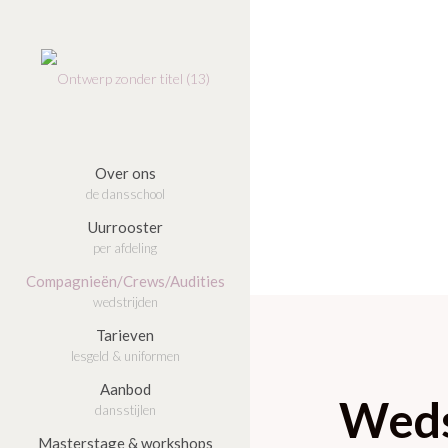
Over ons
de dansschool
Uurrooster
per afdeling
Compagnieën/Crews/Audities
wedstrijden
Tarieven
lesgeld & uniformen
Aanbod
Weds
dansstijlen
Masterstage & workshops