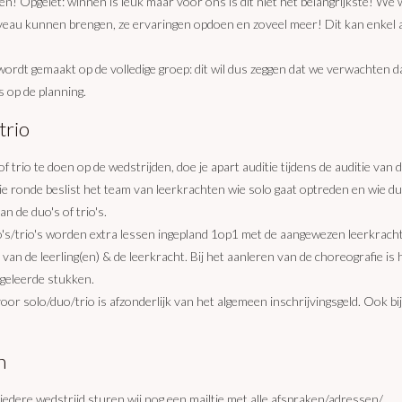
n! Opgelet: winnen is leuk maar voor ons is dit niet het belangrijkste! We wil
veau kunnen brengen, ze ervaringen opdoen en zoveel meer! Dit kan enkel a
ordt gemaakt op de volledige groep: dit wil dus zeggen dat we verwachten d
 op de planning.
trio
 trio te doen op de wedstrijden, doe je apart auditie tijdens de auditie van 
tie ronde beslist het team van leerkrachten wie solo gaat optreden en wie d
n de duo's of trio's.
o's/trio's worden extra lessen ingepland 1op1 met de aangewezen leerkrach
an de leerling(en) & de leerkracht. Bij het aanleren van de choreografie is he
geleerde stukken.
 voor solo/duo/trio is afzonderlijk van het algemeen inschrijvingsgeld. Oo
n
edere wedstrijd sturen wij nog een mailtje met alle afspraken/adressen/...