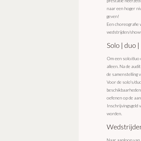
prestatie neerzette
naar een hoger ni
geven!
Een choreografie w
wedstrijden/shows
Solo | duo | 
Om een solo/duo of
alleen. Na de audi
de samenstelling va
Voor de solo's/du
beschikbaarheden v
oefenen op de aan
Inschrijvingsgeld
worden.
Wedstrijde
Naar aanloop van i