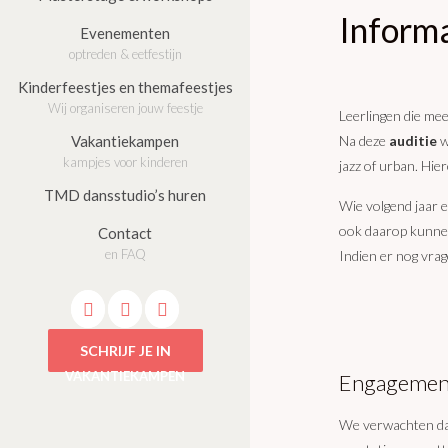
Inform
Evenementen
optreden & eetfestijn
Kinderfeestjes en themafeestjes
Wij organiseren jouw feestje
Leerlingen die me
Vakantiekampen
Na deze
auditie
w
kampjes voor kinderen
jazz of urban. Hi
TMD dansstudio’s huren
Wie volgend jaar e
ook daarop kunne
Contact
en FAQ
Indien er nog vrag
SCHRIJF JE IN
VAKANTIEKAMPEN
Engagement
We verwachten dat