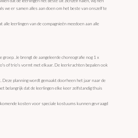
len dat de leerlingen het beste uit zichzelf halen, wij hen
ls we er samen alles aan doen om het beste van onszelf te
at alle leerlingen van de compagnieën meedoen aan alle
de groep. Je brengt de aangeleerde choreografie nog 1 x
uo's of trio's vormt met elkaar. De leerkrachten bepalen ook
t. Deze planning wordt gemaakt doorheen het jaar naar de
t belangrijk dat de leerlingen elke keer zelfstandig thuis
k bijkomende kosten voor speciale kostuums kunnen gevraagd