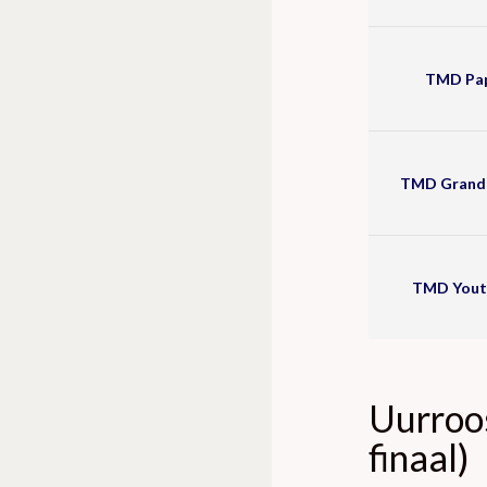
TMD Papi
TMD Grand P
TMD Yout
Uurroo
finaal)