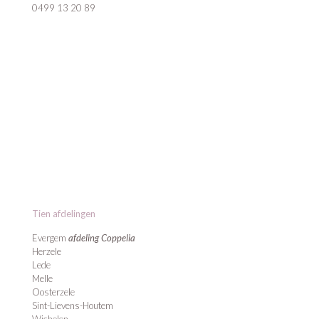
0499 13 20 89
Tien afdelingen
Evergem
afdeling Coppelia
Herzele
Lede
Melle
Oosterzele
Sint-Lievens-Houtem
Wichelen